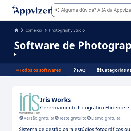
A IA do Appvizer o orienta no uso o
Comércio
Photography Studio
Software de Photograp
Todos os softwares
FAQ
Categorias a
Iris Works
Gerenciamento Fotográfico Eficiente e 
Versão gratuita
Teste gratuito
Demo gratuita
Sistema de gestão para estúdios fotográficos qu