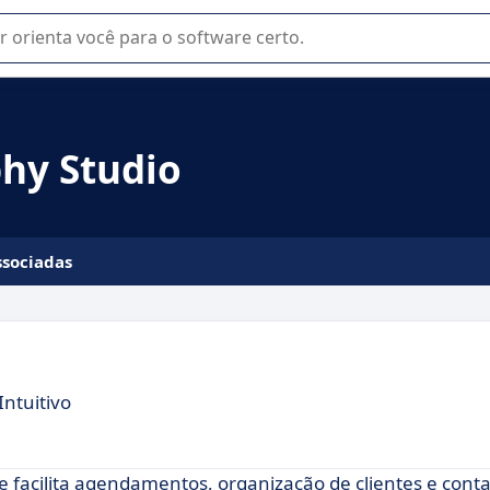
u na seleção de software SaaS para sua empresa.
hy Studio
ssociadas
Intuitivo
e facilita agendamentos, organização de clientes e cont