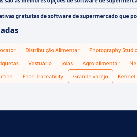
s são as melhores opções de software de supermerc
nativas gratuitas de software de supermercado que p
iadas
Locator
Distribuição Alimentar
Photography Studi
tiquetas
Vestuário
Joias
Agro-alimentar
Ne
ction
Food Traceability
Grande varejo
Kennel