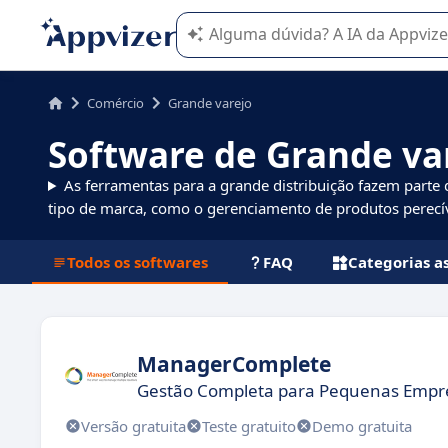
A IA do Appvizer o orienta no uso o
Comércio
Grande varejo
Software de Grande va
As ferramentas para a grande distribuição fazem parte
tipo de marca, como o gerenciamento de produtos perecív
Todos os softwares
FAQ
Categorias a
ManagerComplete
Gestão Completa para Pequenas Empr
Versão gratuita
Teste gratuito
Demo gratuita