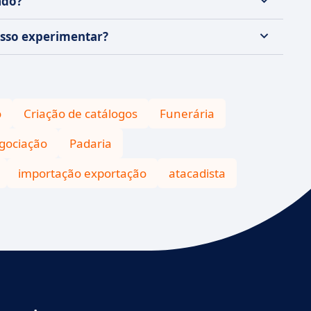
ado?
osso experimentar?
o
Criação de catálogos
Funerária
gociação
Padaria
importação exportação
atacadista