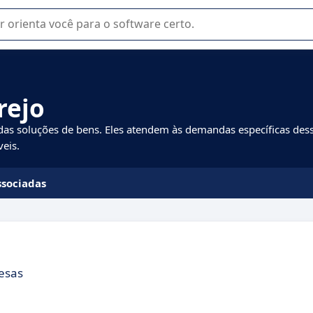
u na seleção de software SaaS para sua empresa.
rejo
 das soluções de bens. Eles atendem às demandas específicas des
eis.
ssociadas
esas