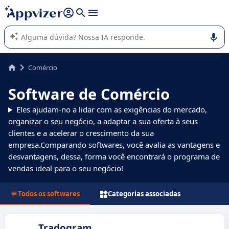
de nossa IA (várias linhas com
shift + enter
).
A IA do Appvizer o orienta no uso ou na seleção de software
SaaS para sua empresa.
Comércio
Software de Comércio
Eles ajudam-no a lidar com as exigências do mercado,
organizar o seu negócio, a adaptar a sua oferta à seus
clientes e a acelerar o crescimento da sua
empresa.Comparando softwares, você avalia as vantagens e
desvantagens, dessa, forma você encontrará o programa de
vendas ideal para o seu negócio!
Todos os softwares
Categorias associadas
Tradogram