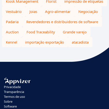
Kiosk Management
Florist
impressão de etiquetas
Vestuário
Joias
Agro-alimentar
Negociação
Padaria
Revendedores e distribuidores de software
Auction
Food Traceability
Grande varejo
Kennel
importação exportação
atacadista
Privacidade
Transparência
Termos de uso
Sobre
Software