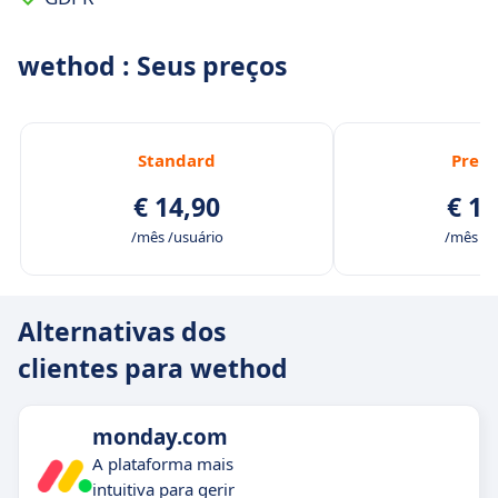
wethod : Seus preços
Standard
Prem
€ 14,90
€ 16
/mês /usuário
/mês /u
Alternativas dos
clientes para wethod
monday.com
A plataforma mais
intuitiva para gerir