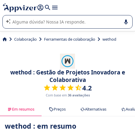
de nossa IA (várias linhas com
shift + enter
).
A IA do Appvizer o orienta no uso ou na seleção de software
SaaS para sua empresa.
Colaboração
Ferramentas de colaboração
wethod
wethod : Gestão de Projetos Inovadora e
Colaborativa
4.2
Com base em
36 avaliações
Em resumos
Preços
Alternativas
Avali
wethod : em resumo