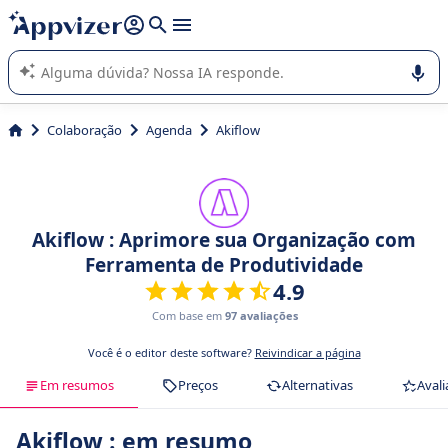
de nossa IA (várias linhas com
shift + enter
).
A IA do Appvizer o orienta no uso ou na seleção de software
SaaS para sua empresa.
Colaboração
Agenda
Akiflow
Akiflow : Aprimore sua Organização com
Ferramenta de Produtividade
4.9
Com base em
97 avaliações
Você é o editor deste software?
Reivindicar a página
Em resumos
Preços
Alternativas
Avali
Akiflow : em resumo