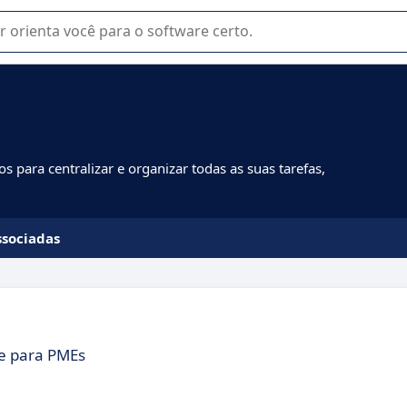
u na seleção de software SaaS para sua empresa.
 para centralizar e organizar todas as suas tarefas,
ssociadas
ce para PMEs