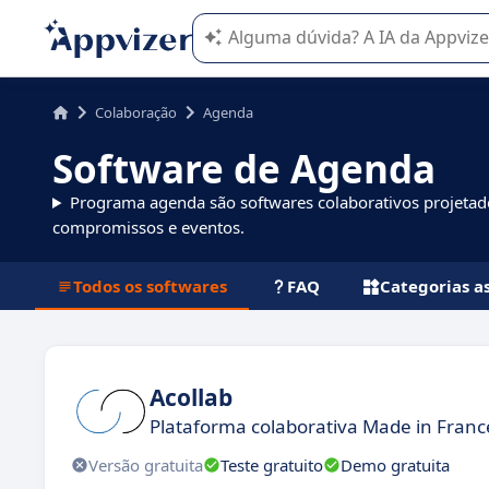
A IA do Appvizer o orienta no uso o
Colaboração
Agenda
Software de Agenda
Programa agenda são softwares colaborativos projetados
compromissos e eventos.
Todos os softwares
FAQ
Categorias a
Acollab
Plataforma colaborativa Made in Fran
Versão gratuita
Teste gratuito
Demo gratuita