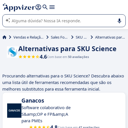
de nossa IA (várias linhas com
shift + enter
).
A IA do Appvizer o orienta no uso ou na seleção de software
SaaS para sua empresa.
Vendas e Relação com Cliente
Sales Forecasting
SKU Science
Alternativas para SKU Science
Alternativas para SKU Science
4.6
Com base em
50 avaliações
Procurando alternativas para o SKU Science? Descubra abaixo
uma lista útil de ferramentas recomendadas que são os
melhores substitutos para essa ferramenta inicial.
Ganacos
Software colaborativo de
S&amp;OP e FP&amp;A
para PMEs
4.8
Com base em
47 avaliações