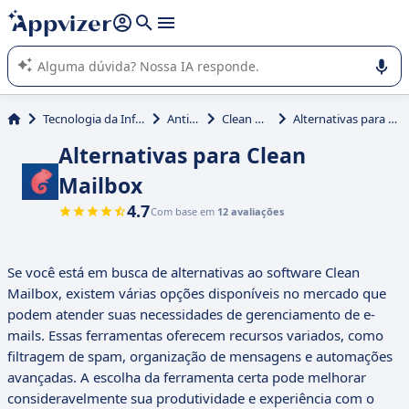
de nossa IA (várias linhas com
shift + enter
).
A IA do Appvizer o orienta no uso ou na seleção de software
SaaS para sua empresa.
Tecnologia da Informação (TI)
Antispam
Clean Mailbox
Alternativas para Clean Mailbox
Alternativas para Clean
Mailbox
4.7
Com base em
12 avaliações
Se você está em busca de alternativas ao software Clean
Mailbox, existem várias opções disponíveis no mercado que
podem atender suas necessidades de gerenciamento de e-
mails. Essas ferramentas oferecem recursos variados, como
filtragem de spam, organização de mensagens e automações
avançadas. A escolha da ferramenta certa pode melhorar
consideravelmente sua produtividade e experiência com o