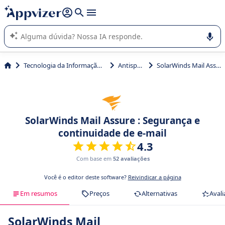
de nossa IA (várias linhas com
shift + enter
).
A IA do Appvizer o orienta no uso ou na seleção de software
SaaS para sua empresa.
Tecnologia da Informação (TI)
Antispam
SolarWinds Mail Assure
SolarWinds Mail Assure : Segurança e
continuidade de e-mail
4.3
Com base em
52 avaliações
Você é o editor deste software?
Reivindicar a página
Em resumos
Preços
Alternativas
Avali
SolarWinds Mail