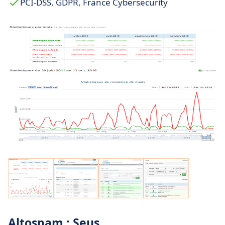
PCI-DSS, GDPR, France Cybersecurity
Altospam : Seus