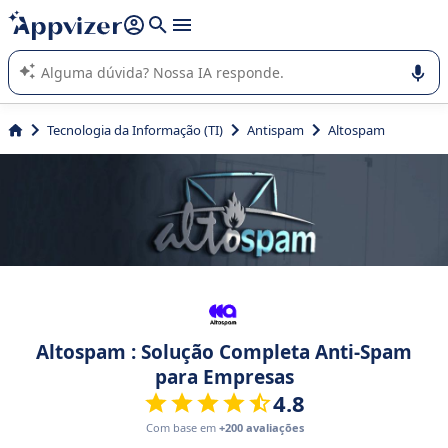
de nossa IA (várias linhas com
shift + enter
).
A IA do Appvizer o orienta no uso ou na seleção de software
SaaS para sua empresa.
Tecnologia da Informação (TI)
Antispam
Altospam
Altospam : Solução Completa Anti-Spam
para Empresas
4.8
Com base em
+200 avaliações