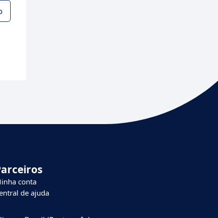
o
Parceiros
inha conta
entral de ajuda