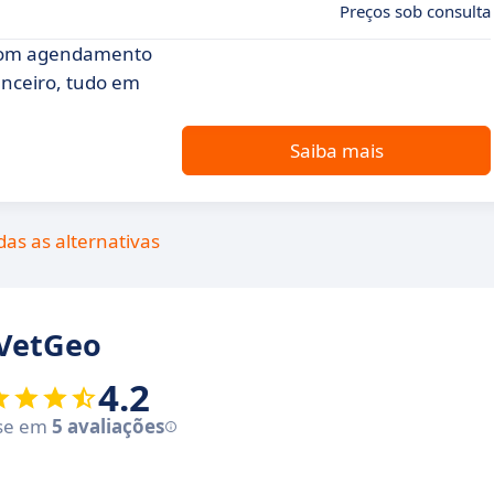
Preços sob consulta
, com agendamento
nanceiro, tudo em
Saiba mais
das as alternativas
 VetGeo
4.2
se em
5 avaliações