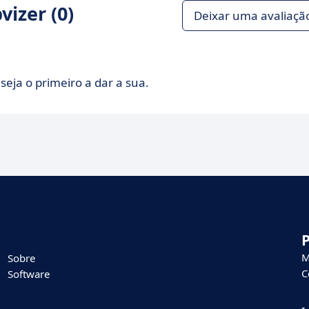
izer (0)
Deixar uma avaliaçã
seja o primeiro a dar a sua.
M
Sobre
C
Software