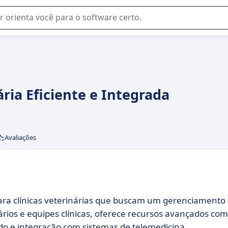
u na seleção de software SaaS para sua empresa.
ria Eficiente e Integrada
Avaliações
ara clínicas veterinárias que buscam um gerenciamento
nários e equipes clínicas, oferece recursos avançados co
do e integração com sistemas de telemedicina.