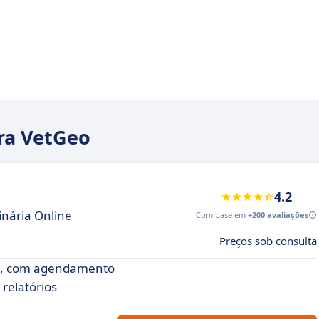
ara VetGeo
4.2
nária Online
Com base em
+200 avaliações
Preços sob consulta
ias, com agendamento
relatórios