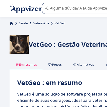
A IA do Appvizer o orienta no uso o
Saúde
Veterinária
VetGeo
VetGeo : Gestão Veteriná
Em resumos
Preços
Alternativas
VetGeo : em resumo
VetGeo é uma solução de software projetada p
eficiente de suas operações. Ideal para veteri
agendamento online, histórico médico detalha