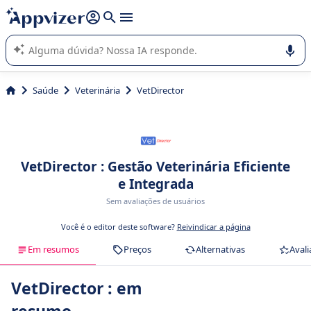
de nossa IA (várias linhas com
shift + enter
).
A IA do Appvizer o orienta no uso ou na seleção de software
SaaS para sua empresa.
Saúde
Veterinária
VetDirector
VetDirector : Gestão Veterinária Eficiente
e Integrada
Sem avaliações de usuários
Você é o editor deste software?
Reivindicar a página
Em resumos
Preços
Alternativas
Avali
VetDirector : em