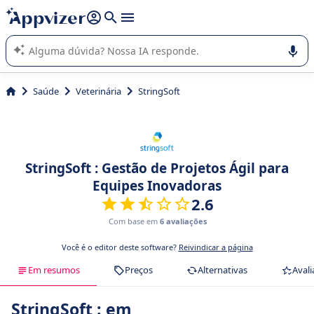
de nossa IA (várias linhas com
shift + enter
).
A IA do Appvizer o orienta no uso ou na seleção de software
SaaS para sua empresa.
Saúde
Veterinária
StringSoft
StringSoft : Gestão de Projetos Ágil para
Equipes Inovadoras
2.6
Com base em
6 avaliações
Você é o editor deste software?
Reivindicar a página
Em resumos
Preços
Alternativas
Avali
StringSoft : em