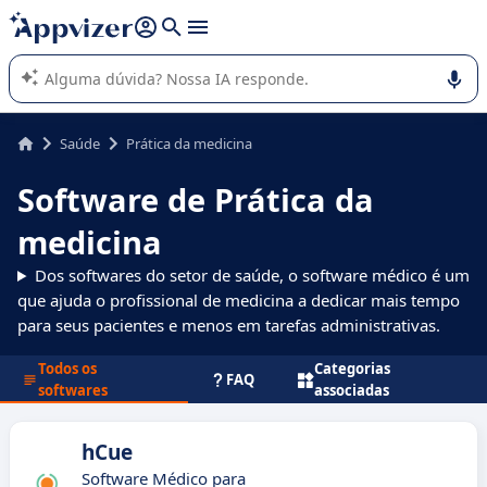
de nossa IA (várias linhas com
shift + enter
).
A IA do Appvizer o orienta no uso ou na seleção de software
SaaS para sua empresa.
Saúde
Prática da medicina
Software de Prática da
medicina
Dos softwares do setor de saúde, o software médico é um
que ajuda o profissional de medicina a dedicar mais tempo
para seus pacientes e menos em tarefas administrativas.
Todos os
Categorias
FAQ
softwares
associadas
hCue
Software Médico para