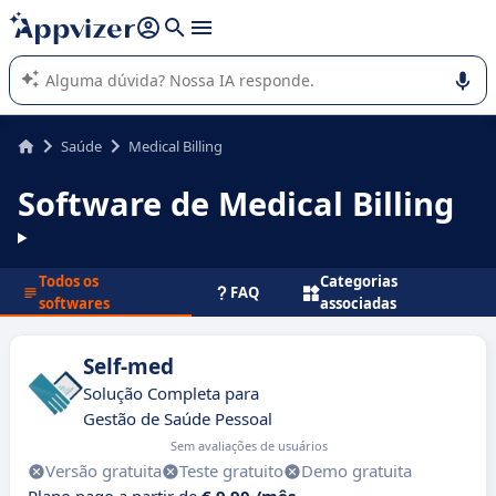
de nossa IA (várias linhas com
shift + enter
).
A IA do Appvizer o orienta no uso ou na seleção de software
SaaS para sua empresa.
Saúde
Medical Billing
Software de Medical Billing
Todos os
Categorias
FAQ
softwares
associadas
Self-med
Solução Completa para
Gestão de Saúde Pessoal
Sem avaliações de usuários
Versão gratuita
Teste gratuito
Demo gratuita