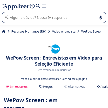
de nossa IA (várias linhas com
shift + enter
).
A IA do Appvizer o orienta no uso ou na seleção de software
SaaS para sua empresa.
Recursos Humanos (RH)
Video entrevista
WePow Screen
WePow Screen : Entrevistas em Vídeo para
Seleção Eficiente
Sem avaliações de usuários
Você é o editor deste software?
Reivindicar a página
Em resumos
Preços
Alternativas
Avali
WePow Screen : em