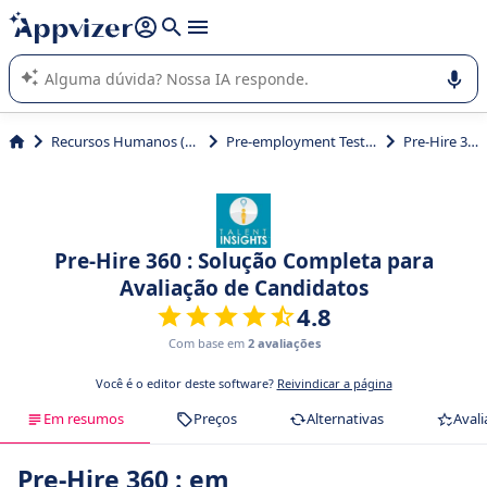
de nossa IA (várias linhas com
shift + enter
).
A IA do Appvizer o orienta no uso ou na seleção de software
SaaS para sua empresa.
Recursos Humanos (RH)
Pre-employment Testing
Pre-Hire 360
Pre-Hire 360 : Solução Completa para
Avaliação de Candidatos
4.8
Com base em
2 avaliações
Você é o editor deste software?
Reivindicar a página
Em resumos
Preços
Alternativas
Avali
Pre-Hire 360 : em