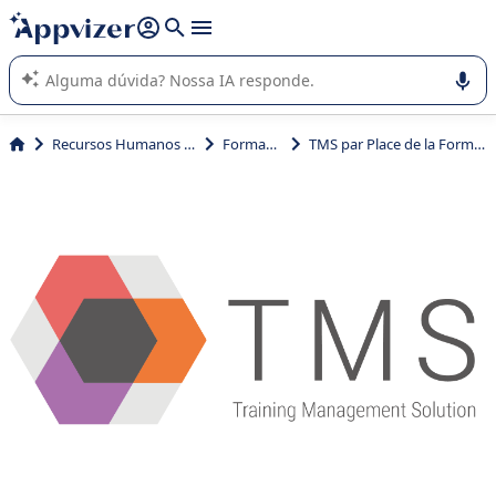
de nossa IA (várias linhas com
shift + enter
).
A IA do Appvizer o orienta no uso ou na seleção de software
SaaS para sua empresa.
Recursos Humanos (RH)
Formação
TMS par Place de la Formation