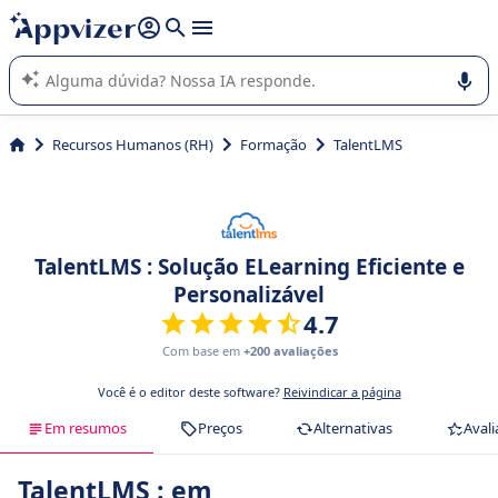
de nossa IA (várias linhas com
shift + enter
).
A IA do Appvizer o orienta no uso ou na seleção de software
SaaS para sua empresa.
Recursos Humanos (RH)
Formação
TalentLMS
TalentLMS : Solução ELearning Eficiente e
Personalizável
4.7
Com base em
+200 avaliações
Você é o editor deste software?
Reivindicar a página
Em resumos
Preços
Alternativas
Avali
TalentLMS : em