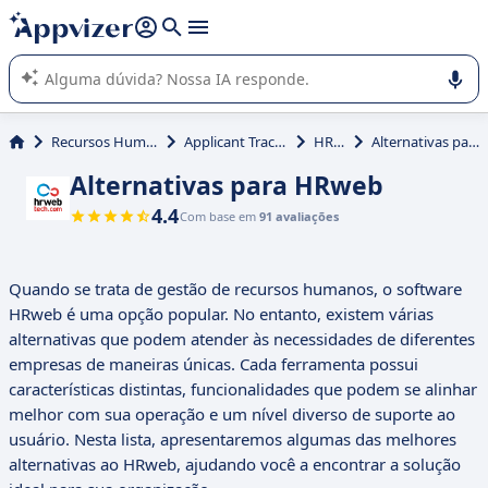
de nossa IA (várias linhas com
shift + enter
).
A IA do Appvizer o orienta no uso ou na seleção de software
SaaS para sua empresa.
Recursos Humanos (RH)
Applicant Tracking (ATS)
HRweb
Alternativas para HRweb
Alternativas para HRweb
4.4
Com base em
91 avaliações
Quando se trata de gestão de recursos humanos, o software
HRweb é uma opção popular. No entanto, existem várias
alternativas que podem atender às necessidades de diferentes
empresas de maneiras únicas. Cada ferramenta possui
características distintas, funcionalidades que podem se alinhar
melhor com sua operação e um nível diverso de suporte ao
usuário. Nesta lista, apresentaremos algumas das melhores
alternativas ao HRweb, ajudando você a encontrar a solução