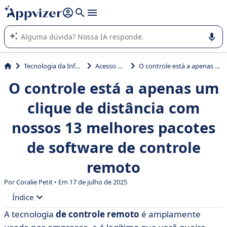
de nossa IA (várias linhas com
shift + enter
).
A IA do Appvizer o orienta no uso ou na seleção de software
SaaS para sua empresa.
Tecnologia da Informação (TI)
Acesso Remoto
O controle está a apenas um clique de distância com nossos 13 melhores pacotes de software de controle remoto
O controle está a apenas um
clique de distância com
nossos 13 melhores pacotes
de software de controle
remoto
Por Coralie Petit • Em 17 de julho de 2025
Índice
A tecnologia
de controle remoto
é amplamente
• Vamos analisar uma breve definição de controle