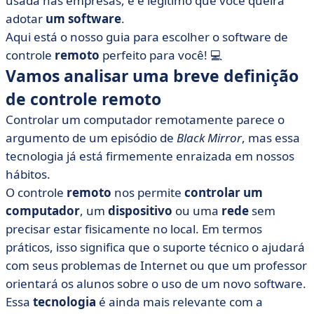
usada nas empresas, e é legítimo que você queira
remoto
adotar
um software
.
• Os benefícios do software de controle remoto
Aqui está o nosso guia para escolher o software de
controle
remoto
perfeito para você! 💻
• Como escolher o software certo
Vamos analisar uma breve definição
• Nossa seleção dos 13 melhores pacotes de software
de controle remoto
de controle remoto
• NinjaOne
Controlar um computador remotamente parece o
• AnyDesk
argumento de um episódio de
Black Mirror
, mas essa
tecnologia já está firmemente enraizada em nossos
• Ajuda rápida do Windows
hábitos.
• Área de trabalho remota do Chrome
O controle
remoto
nos permite
controlar um
• EasyRemote da Septeo
computador
, um
dispositivo
ou uma
rede
sem
• GoToMyPC
precisar estar fisicamente no local. Em termos
• GravityZone Small Business Security da Bitdefender
práticos, isso significa que o suporte técnico o ajudará
com seus problemas de Internet ou que um professor
• Iperius Remote
orientará os alunos sobre o uso de um novo software.
• NoMachine
Essa
tecnologia
é ainda mais relevante com a
• SplashTop