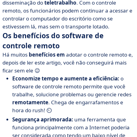
disseminação do
teletrabalho
. Com o controle
• TeamViewer
remoto, os funcionários podem continuar a acessar e
• UltraVNC
controlar o computador do escritório como se
estivessem lá, mas sem o transporte lotado.
• Zoho Assist
Os benefícios do software de
• A escolha é sua!
controle remoto
Há muitos
benefícios em
adotar o controle remoto e,
depois de ler este artigo, você não conseguirá mais
ficar sem ele 😉
Economize tempo e aumente a eficiência:
o
software de controle remoto permite que você
trabalhe, solucione problemas ou gerencie redes
remotamente
. Chega de engarrafamentos e
hora do rush! ⏲️
Segurança aprimorada:
uma ferramenta que
funciona principalmente com a Internet poderia
ser considerada como tendo um baixo nível de