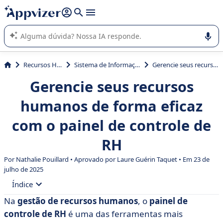
de nossa IA (várias linhas com
shift + enter
).
A IA do Appvizer o orienta no uso ou na seleção de software
SaaS para sua empresa.
Recursos Humanos (RH)
Sistema de Informação de Recursos Humanos (SIRH)
Gerencie seus recursos humanos de forma eficaz com o painel de controle de RH
Gerencie seus recursos
humanos de forma eficaz
com o painel de controle de
RH
Por Nathalie Pouillard • Aprovado por Laure Guérin Taquet • Em 23 de
julho de 2025
Índice
Na
gestão de recursos humanos
, o
painel de
• O que é um painel de RH?
controle de RH
é uma das ferramentas mais