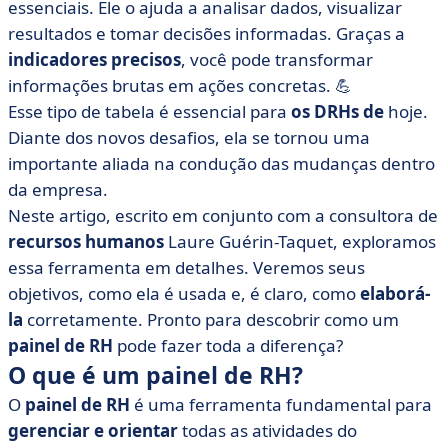
• A importância do painel de controle de RH
essenciais. Ele o ajuda a analisar dados, visualizar
resultados e tomar decisões informadas. Graças a
• Quais são os indicadores de RH?
indicadores precisos
, você pode transformar
• Como elaborar um painel de controle em 3 etapas?
informações brutas em ações concretas. 💪
• Exemplo de um painel de controle de RH em Excel
Esse tipo de tabela é essencial para
os DRHs de
hoje.
• Qual ferramenta é a melhor para produzir um painel
Diante dos novos desafios, ela se tornou uma
de RH?
importante aliada na condução das mudanças dentro
• Perguntas frequentes
da empresa.
Neste artigo, escrito em conjunto com a consultora de
recursos humanos
Laure Guérin-Taquet, exploramos
essa ferramenta em detalhes. Veremos seus
objetivos, como ela é usada e, é claro, como
elaborá-
la
corretamente. Pronto para descobrir como um
painel de RH
pode fazer toda a diferença?
O que é um painel de RH?
O
painel de RH
é uma ferramenta fundamental para
gerenciar e orientar
todas as atividades do