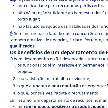
tem dificuldade para recrutar os perfis certos ;
não dá atenção suficiente ao bem-estar dos fun
outro lugar;
não faz uso adequado das habilidades dos funci
☝️ Sem mencionar o fato de que a concorrência é 
também em nível de negócios, é claro. Portanto, v
qualificados
.
Os benefícios de um departamento de 
O bom desempenho do RH desencadeia um
círcul
os funcionários têm interesse em permanecer
projeto;
sua satisfação no trabalho é evidente;
o que aumenta a
boa reputação
da organizaç
o que, por sua vez, facilita o recrutamento.
Em resumo, um departamento de recursos humano
tem
um impacto positivo na produtividade,
g