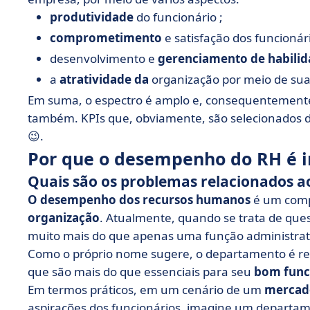
produtividade
do funcionário ;
comprometimento
e satisfação dos funcionár
desenvolvimento e
gerenciamento de habilid
a
atratividade da
organização por meio de su
Em suma, o espectro é amplo e, consequentement
também. KPIs que, obviamente, são selecionados 
😉.
Por que o desempenho do RH é 
Quais são os problemas relacionados 
O desempenho dos recursos humanos
é um comp
organização
. Atualmente, quando se trata de que
muito mais do que apenas uma função administrat
Como o próprio nome sugere, o departamento é re
que são mais do que essenciais para seu
bom fun
Em termos práticos, em um cenário de um
mercado
aspirações dos funcionários, imagine um departam