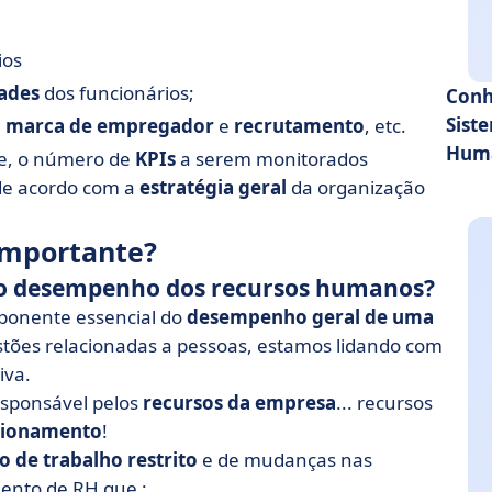
ios
ades
dos funcionários;
Conh
Sist
a
marca de empregador
e
recrutamento
, etc.
Huma
e, o número de
KPIs
a serem monitorados
de acordo com a
estratégia geral
da organização
importante?
ao desempenho dos recursos humanos?
onente essencial do
desempenho geral de uma
stões relacionadas a pessoas, estamos lidando com
iva.
sponsável pelos
recursos da empresa
... recursos
cionamento
!
 de trabalho restrito
e de mudanças nas
ento de RH que :