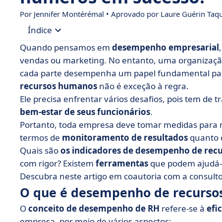
Por
Jennifer Montérémal
• Aprovado por Laure Guérin Taq
Índice
Quando pensamos em
desempenho empresarial
• O que é desempenho de recursos humanos?
vendas ou marketing. No entanto, uma organizaç
cada parte desempenha um papel fundamental pa
• Por que o desempenho do RH é importante?
recursos humanos
não é exceção à regra.
• Como você pode medir o desempenho de seu
Ele precisa enfrentar vários desafios, pois tem de 
• Como você pode melhorar o desempenho do R
bem-estar de seus funcionários
.
Portanto, toda empresa deve tomar medidas para
• O que podemos aprender com o desempenho 
termos de
monitoramento de resultados
quanto 
Quais são
os indicadores de desempenho de re
com rigor? Existem
ferramentas
que podem ajudá-l
Descubra neste artigo em
coautoria
com a consult
O que é desempenho de recurso
O
conceito de desempenho de RH
refere-se à
efi
empresa, por meio de vários aspectos: