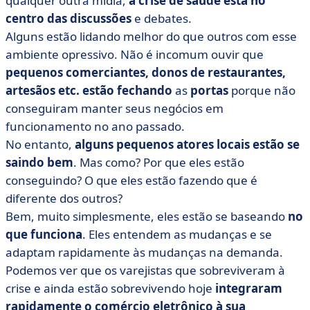
qualquer outra mídia,
a crise de saúde está no
em 2021
centro das discussões
e debates.
• Vendas on-line: uma transformação digital necessária
Alguns estão lidando melhor do que outros com esse
ambiente opressivo. Não é incomum ouvir que
• As funções e ferramentas essenciais para otimizar seu
negócio de comércio eletrônico
pequenos comerciantes, donos de restaurantes,
artesãos etc. estão fechando
as
portas
porque não
conseguiram manter seus negócios em
funcionamento no ano passado.
No entanto,
alguns pequenos atores locais estão se
saindo bem
. Mas como? Por que eles estão
conseguindo? O que eles estão fazendo que é
diferente dos outros?
Bem, muito simplesmente, eles estão se baseando
no
que funciona
. Eles entendem as mudanças e se
adaptam rapidamente às mudanças na demanda.
Podemos ver que os varejistas que sobreviveram à
crise e ainda estão sobrevivendo hoje
integraram
rapidamente o comércio eletrônico à sua