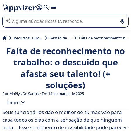
de nossa IA (várias linhas com
shift + enter
).
A IA do Appvizer o orienta no uso ou na seleção de software
SaaS para sua empresa.
Recursos Humanos (RH)
Gestão de Talentos
Falta de reconhecimento no trabalho: o descuido que afasta seu talento! (+ soluções)
Falta de reconhecimento no
trabalho: o descuido que
afasta seu talento! (+
soluções)
Por
Maëlys De Santis
• Em 14 de março de 2025
Índice
Seus funcionários dão o melhor de si, mas vão para
• O que é falta de reconhecimento no trabalho?
casa todos os dias com a sensação de que ninguém
• Qual é a natureza da falta de reconhecimento no local
nota... Esse sentimento de invisibilidade pode parecer