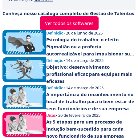
Conheça nosso catálogo completo de Gestão de Talentos
Ver todos os softwares
Definição
• 20 de junho de 2025
Psicologia do trabalho: o efeito
Pigmalião ou a profecia
autorrealizável para impulsionar suas
equipes
Definição
• 14 de março de 2025
Objetivo: desenvolvimento
profissional eficaz para equipes mais
eficazes
Definição
• 14 de março de 2025
A importância do reconhecimento no
local de trabalho para o bem-estar de
seus funcionários e de sua empresa
Dicas
• 20 de fevereiro de 2025
As 5 etapas para um processo de
indução bem-sucedido para cada
novo funcionário de sua empresa