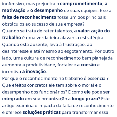
de trabalho?
inofensivo, mas prejudica o
comprometimento
,
a
motivação
e
o desempenho
de suas equipes. E se a
• Como podemos superar a falta de reconhecimento no
trabalho?
falta de reconhecimento
fosse um dos principais
obstáculos ao sucesso de sua empresa?
• Os benefícios de uma cultura de reconhecimento no
Quando se trata de reter talentos,
local de trabalho
a valorização do
trabalho
é uma verdadeira alavanca estratégica.
• Por que a falta de reconhecimento no trabalho ainda
Quando está ausente, leva à frustração, ao
está lutando para ser levada a sério?
desinteresse e até mesmo ao esgotamento. Por outro
• Quais ferramentas você deve usar para incentivar o
lado, uma cultura de reconhecimento bem planejada
reconhecimento diariamente?
aumenta a produtividade, fortalece
a coesão
e
• Diretores e gerentes da empresa: envolva todos os
incentiva
a inovação
.
funcionários no reconhecimento!
Por que o reconhecimento no trabalho é essencial?
Que efeitos concretos ele tem sobre o moral e o
desempenho dos funcionários? E como
ele
pode
ser
integrado
em sua organização a
longo prazo
? Este
artigo examina o impacto da falta de reconhecimento
e oferece
soluções práticas
para transformar essa