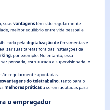
o, suas
vantagens
têm sido regularmente
dor
dade, melhor equilíbrio entre vida pessoal e
rios
sibilitada pela
digitalização de
ferramentas e
omo evitá-las?
alizar suas tarefas fora das instalações da
rking
, por exemplo. No entanto, essa
 ser pensada, estruturada e supervisionada, e
são regularmente apontadas.
esvantagens do teletrabalho
, tanto para o
 as
melhores práticas
a serem adotadas para
ara o empregador