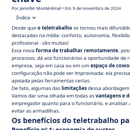
Por
Jennifer Montérémal
• Em 9 de novembro de 2024
Índice
Desde que
o teletrabalho
se tornou mais difundid
• Os benefícios do teletrabalho para o emprega
destacadas na mídia: conforto, autonomia, flexibili
profissional - são muitas!
• Os benefícios do teletrabalho para os funcioná
Essa nova
forma de trabalhar remotamente
, pos
• Quais são as desvantagens do teletrabalho e c
processos, dá aos funcionários a oportunidade de re
• O teletrabalho é uma coisa boa ou ruim?
empresa, seja em casa ou em um
espaço de cowo
configuração não pode ser improvisada: ela precisa
apoiada pelas ferramentas certas.
De fato, algumas das
limitações
dessa abordagem 
Vamos dar uma olhada em todas as
vantagens e d
empregador quanto para o funcionário, e analisar
evitar as armadilhas.
Os benefícios do teletrabalho p
Benefício nº 1: economia de custos