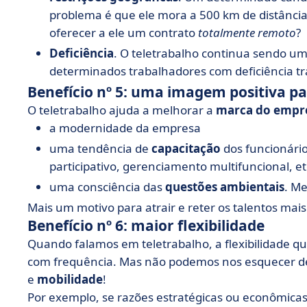
problema é que ele mora a 500 km de distância
oferecer a ele um contrato
totalmente remoto
?
Deficiência
. O teletrabalho continua sendo um
determinados trabalhadores com deficiência t
Benefício nº 5: uma imagem positiva p
O teletrabalho ajuda a melhorar a
marca do empr
a modernidade da empresa
uma tendência de
capacitação
dos funcionári
participativo, gerenciamento multifuncional, etc
uma consciência das
questões ambientais
. M
Mais um motivo para atrair e reter os talentos mai
Benefício nº 6: maior flexibilidade
Quando falamos em teletrabalho, a flexibilidade q
com frequência. Mas não podemos nos esquecer
e
mobilidade
!
Por exemplo, se razões estratégicas ou econômicas