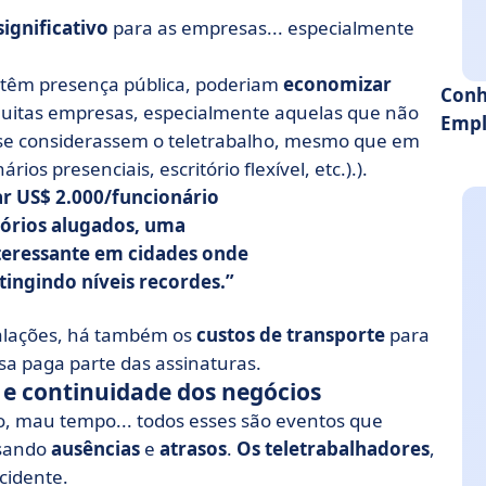
significativo
para as empresas... especialmente
 têm presença pública, poderiam
economizar
Conh
Muitas empresas, especialmente aquelas que não
Empl
se considerassem o teletrabalho, mesmo que em
os presenciais, escritório flexível, etc.).).
r US$ 2.000/funcionário
tórios alugados, uma
teressante em cidades onde
tingindo níveis recordes.
talações, há também os
custos de transporte
para
a paga parte das assinaturas.
 e continuidade dos negócios
co, mau tempo... todos esses são eventos que
usando
ausências
e
atrasos
.
Os teletrabalhadores
,
ncidente.