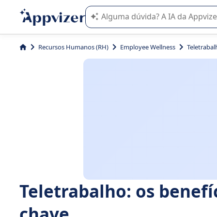
A IA do Appvizer o orienta no uso o
Recursos Humanos (RH)
Employee Wellness
Teletrabal
Teletrabalho: os benefí
chave