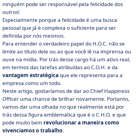
• Suas missões
ninguém pode ser responsável pela felicidade dos
• As 4 etapas para se tornar um H.C.
outros!
• As qualidades do C.H.O.
Especialmente porque a felicidade é uma busca
pessoal que já é complexa o suficiente para ser
• Onde você pode treinar?
definida por nós mesmos.
• E se todos nós fôssemos C.H.O.?
Para entender o verdadeiro papel do H.O.C. não se
limite ao título dele ou ao que você lê na imprensa ou
ouve na mídia. Por trás desse cargo há um ativo real,
em termos das tarefas atribuídas ao C.O.H. e da
vantagem estratégica
que ele representa para a
empresa como um todo.
Neste artigo, gostaríamos de dar ao Chief Happiness
Officer uma chance de brilhar novamente. Portanto,
vamos dar uma olhada no que realmente está por
trás dessa figura emblemática que é o C.H.O. e que
pode muito bem
revolucionar a maneira como
vivenciamos o trabalho
.