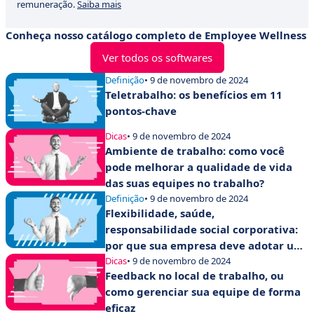
remuneração.
Saiba mais
Conheça nosso catálogo completo de Employee Wellness
Ver todos os softwares
Definição
• 9 de novembro de 2024
Teletrabalho: os benefícios em 11
pontos-chave
Dicas
• 9 de novembro de 2024
Ambiente de trabalho: como você
pode melhorar a qualidade de vida
das suas equipes no trabalho?
Definição
• 9 de novembro de 2024
Flexibilidade, saúde,
responsabilidade social corporativa:
por que sua empresa deve adotar um
plano de mobilidade do empregador
Dicas
• 9 de novembro de 2024
Feedback no local de trabalho, ou
como gerenciar sua equipe de forma
eficaz