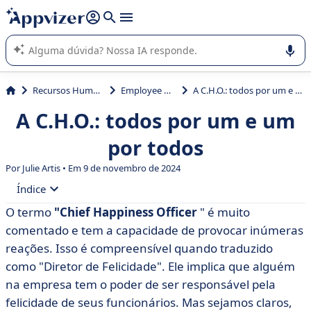
de nossa IA (várias linhas com
shift + enter
).
A IA do Appvizer o orienta no uso ou na seleção de software
SaaS para sua empresa.
Recursos Humanos (RH)
Employee Wellness
A C.H.O.: todos por um e um por todos
A C.H.O.: todos por um e um
por todos
Por Julie Artis • Em 9 de novembro de 2024
Índice
O termo
"Chief Happiness Officer
" é muito
• De onde vem o C.H.O.?
comentado e tem a capacidade de provocar inúmeras
• Por que se fala tanto sobre isso?
reações. Isso é compreensível quando traduzido
como "Diretor de Felicidade". Ele implica que alguém
• Por que o local de trabalho é estratégico?
na empresa tem o poder de ser responsável pela
• O C.H. é um palhaço da empresa?
felicidade de seus funcionários. Mas sejamos claros,