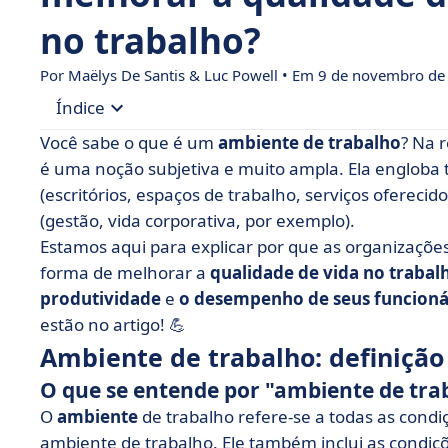
no trabalho?
Por
Maëlys De Santis
& Luc Powell • Em 9 de novembro de
Índice
Você sabe o que é um
ambiente de trabalho
? Na 
• Ambiente de trabalho: definição
é uma noção subjetiva e muito ampla. Ela engloba 
(escritórios, espaços de trabalho, serviços ofereci
• Como você pode criar um ambiente de trabalh
(gestão, vida corporativa, por exemplo).
• Que ferramentas você deve usar para encontrar
Estamos aqui para explicar por que as organizaçõe
• O impacto de um bom ambiente de trabalho
forma de melhorar a
qualidade de vida no trabal
produtividade
• Tendências emergentes para melhorar o ambi
e
o desempenho de seus funcioná
estão no artigo! 💪
• Um ambiente de trabalho ideal para incentiv
Ambiente de trabalho: definição
O que se entende por "ambiente de tra
O
ambiente
de trabalho refere-se a todas as con
ambiente de trabalho. Ele também inclui as condiç