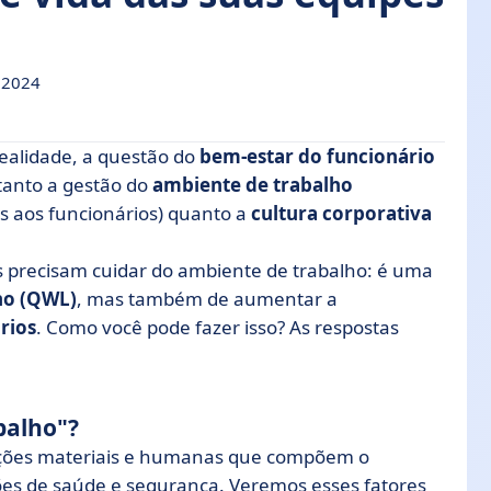
 2024
realidade, a questão do
bem-estar do funcionário
tanto a gestão do
ambiente de trabalho
dos aos funcionários) quanto a
cultura corporativa
o agradável para seus funcionários?
 seu local de trabalho ideal?
s precisam cuidar do ambiente de trabalho: é uma
ho (QWL)
, mas também de aumentar a
ente de trabalho
rios
. Como você pode fazer isso? As respostas
ar o comprometimento dos funcionários
balho"?
dições materiais e humanas que compõem o
ões de saúde e segurança. Veremos esses fatores