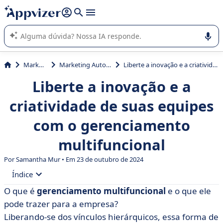
de nossa IA (várias linhas com
shift + enter
).
A IA do Appvizer o orienta no uso ou na seleção de software
SaaS para sua empresa.
Marketing
Marketing Automation
Liberte a inovação e a criatividade de suas equipes com o gerenciamento multifuncional
Liberte a inovação e a
criatividade de suas equipes
com o gerenciamento
multifuncional
Por Samantha Mur • Em 23 de outubro de 2024
Índice
O que é
gerenciamento multifuncional
e o que ele
• Definição de gerenciamento multifuncional
pode trazer para a empresa?
• Como você pode implementar a gestão
Liberando-se dos vínculos hierárquicos, essa forma de