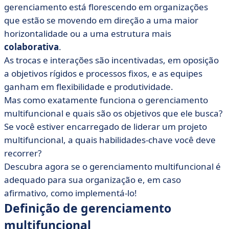
multifuncional em sua empresa?
gerenciamento está florescendo em organizações
que estão se movendo em direção a uma maior
• A evolução da gestão multifuncional na era do
teletrabalho
horizontalidade ou a uma estrutura mais
colaborativa
.
As trocas e interações são incentivadas, em oposição
a objetivos rígidos e processos fixos, e as equipes
ganham em flexibilidade e produtividade.
Mas como exatamente funciona o gerenciamento
multifuncional e quais são os objetivos que ele busca?
Se você estiver encarregado de liderar um projeto
multifuncional, a quais habilidades-chave você deve
recorrer?
Descubra agora se o gerenciamento multifuncional é
adequado para sua organização e, em caso
afirmativo, como implementá-lo!
Definição de gerenciamento
multifuncional