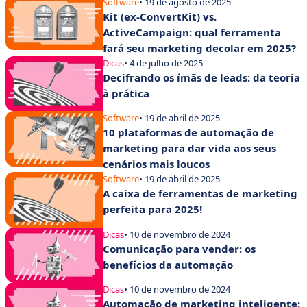
empresa
Software
• 19 de agosto de 2025
Kit (ex-ConvertKit) vs.
ActiveCampaign: qual ferramenta
fará seu marketing decolar em 2025?
Dicas
• 4 de julho de 2025
Decifrando os ímãs de leads: da teoria
à prática
Software
• 19 de abril de 2025
10 plataformas de automação de
marketing para dar vida aos seus
cenários mais loucos
Software
• 19 de abril de 2025
A caixa de ferramentas de marketing
perfeita para 2025!
Dicas
• 10 de novembro de 2024
Comunicação para vender: os
benefícios da automação
Dicas
• 10 de novembro de 2024
Automação de marketing inteligente: