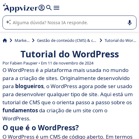
de nossa IA (várias linhas com
shift + enter
).
A IA do Appvizer o orienta no uso ou na seleção de software
SaaS para sua empresa.
Marketing
Gestão de conteúdo (CMS) & criação de site
Tutorial do WordPress
Tutorial do WordPress
Por Fabien Paupier • Em 11 de novembro de 2024
O WordPress é a plataforma mais usada no mundo
para a criação de sites. Originalmente desenvolvido
para
blogueiros
, o WordPress agora pode ser usado
para desenvolver qualquer tipo de site. Aqui está um
tutorial de CMS que o orienta passo a passo sobre os
fundamentos
da criação de um site com o
WordPress.
O que é o WordPress?
O WordPress é um CMS de código aberto. Em termos