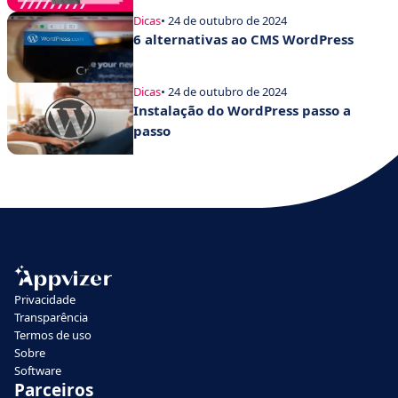
Dicas
• 24 de outubro de 2024
6 alternativas ao CMS WordPress
Dicas
• 24 de outubro de 2024
Instalação do WordPress passo a
passo
Privacidade
Transparência
Termos de uso
Sobre
Software
Parceiros