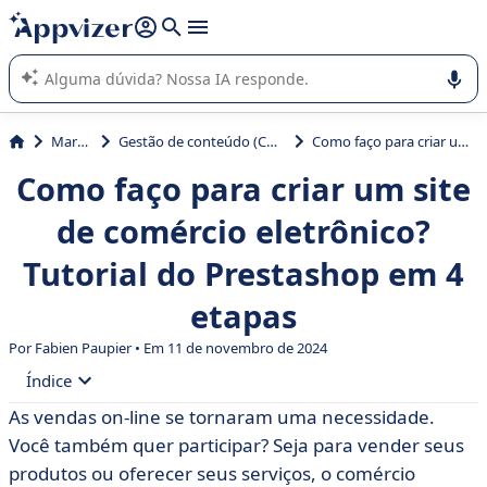
de nossa IA (várias linhas com
shift + enter
).
A IA do Appvizer o orienta no uso ou na seleção de software
SaaS para sua empresa.
Marketing
Gestão de conteúdo (CMS) & criação de site
Como faço para criar um site de comércio eletrônico? Tutorial do Prestashop em 4 etapas
Como faço para criar um site
de comércio eletrônico?
Tutorial do Prestashop em 4
etapas
Por Fabien Paupier • Em 11 de novembro de 2024
Índice
As vendas on-line se tornaram uma necessidade.
• O CMS gratuito e as extensões do Prestashop
Você também quer participar? Seja para vender seus
• Tutorial do Prestashop: para ajudar você a vender on-
produtos ou oferecer seus serviços, o comércio