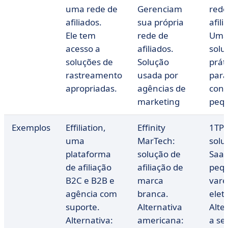
uma rede de
Gerenciam
rede
afiliados.
sua própria
afili
Ele tem
rede de
Um
acesso a
afiliados.
solu
soluções de
Solução
prát
rastreamento
usada por
para
apropriadas.
agências de
cont
marketing
peq
Exemplos
Effiliation,
Effinity
1TPE
uma
MarTech:
solu
plataforma
solução de
SaaS
de afiliação
afiliação de
peq
B2C e B2B e
marca
vare
agência com
branca.
elet
suporte.
Alternativa
Alte
Alternativa:
americana:
a se