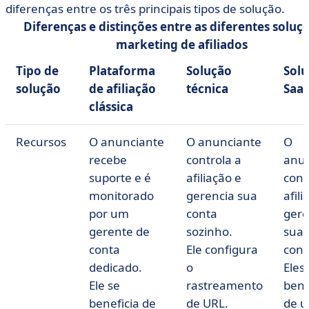
diferenças entre os três principais tipos de solução.
Diferenças e distinções entre as diferentes soluç
marketing de afiliados
Tipo de
Plataforma
Solução
Sol
solução
de afiliação
técnica
Saa
clássica
Recursos
O anunciante
O anunciante
O
recebe
controla a
anun
suporte e é
afiliação e
cont
monitorado
gerencia sua
afili
por um
conta
gere
gerente de
sozinho.
sua 
conta
Ele configura
cont
dedicado.
o
Eles
Ele se
rastreamento
bene
beneficia de
de URL.
de 