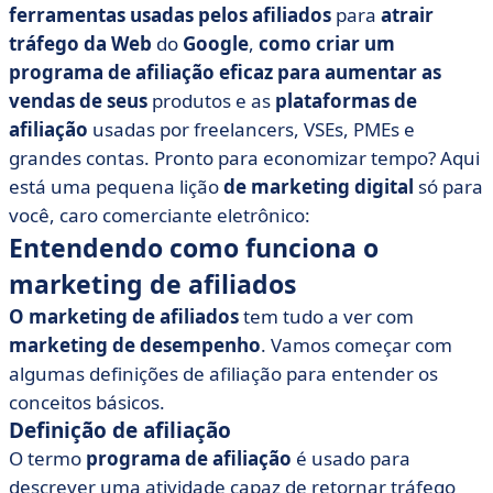
ferramentas usadas pelos afiliados
para
atrair
• 2 plataformas de afiliação tradicionais
tráfego da Web
do
Google
,
como criar um
• 2 soluções técnicas de marca branca
programa de afiliação eficaz para aumentar as
• 2 soluções SaaS para pequenas contas
vendas de seus
produtos e as
plataformas de
• Quais ferramentas de aquisição de tráfego devem ser
afiliação
usadas por freelancers, VSEs, PMEs e
implementadas?
grandes contas. Pronto para economizar tempo? Aqui
está uma pequena lição
de marketing digital
só para
você, caro comerciante eletrônico:
Entendendo como funciona o
marketing de afiliados
O marketing de afiliados
tem tudo a ver com
marketing de desempenho
. Vamos começar com
algumas definições de afiliação para entender os
conceitos básicos.
Definição de afiliação
O termo
programa de afiliação
é usado para
descrever uma atividade capaz de retornar tráfego