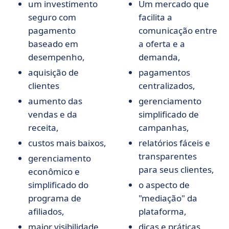
um investimento
Um mercado que
seguro com
facilita a
pagamento
comunicação entre
baseado em
a oferta e a
desempenho,
demanda,
aquisição de
pagamentos
clientes
centralizados,
aumento das
gerenciamento
vendas e da
simplificado de
receita,
campanhas,
custos mais baixos,
relatórios fáceis e
transparentes
gerenciamento
para seus clientes,
econômico e
simplificado do
o aspecto de
programa de
"mediação" da
afiliados,
plataforma,
maior visibilidade,
dicas e práticas