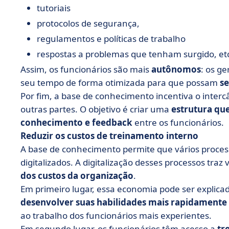
tutoriais
protocolos de segurança,
regulamentos e políticas de trabalho
respostas a problemas que tenham surgido, et
Assim, os funcionários são mais
autônomos
: os g
seu tempo de forma otimizada para que possam
s
Por fim, a base de conhecimento incentiva o interc
outras partes. O objetivo é criar uma
estrutura qu
conhecimento
e feedback
entre os funcionários.
Reduzir os custos de treinamento interno
A base de conhecimento permite que vários proces
digitalizados. A digitalização desses processos traz
dos custos da organização
.
Em primeiro lugar, essa economia pode ser explica
desenvolver suas habilidades mais rapidamente
ao trabalho dos funcionários mais experientes.
Em segundo lugar, os funcionários têm acesso a
tr