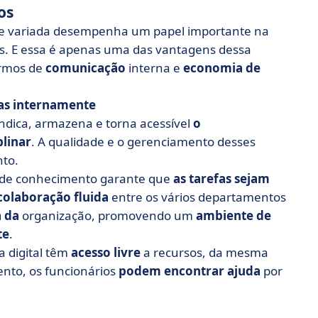
os
a e variada desempenha um papel importante na
s. E essa é apenas uma das vantagens dessa
ermos de
comunicação
interna e
economia de
as internamente
ndica, armazena e torna acessível
o
plinar
. A qualidade e o gerenciamento desses
nto.
e de conhecimento garante que
as tarefas sejam
olaboração fluida
entre os vários departamentos
 da
organização, promovendo um
ambiente de
te
.
a digital têm
acesso livre
a recursos, da mesma
nto, os funcionários
podem encontrar ajuda
por