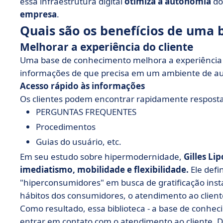
essa infraestrutura digital
otimiza a autonomia
do
empresa
.
Quais são os benefícios de uma
Melhorar a experiência do cliente
Uma base de conhecimento melhora a experiência d
informações de que precisa em um ambiente de a
Acesso rápido às informações
Os clientes podem encontrar rapidamente resposta
PERGUNTAS FREQUENTES
Procedimentos
Guias do usuário, etc.
Em seu estudo sobre hipermodernidade,
Gilles Li
imediatismo, mobilidade e flexibilidade.
Ele def
"hiperconsumidores" em busca de gratificação in
hábitos dos consumidores, o atendimento ao client
Como resultado, essa biblioteca - a base de conhe
entrar em contato com o atendimento ao cliente. D