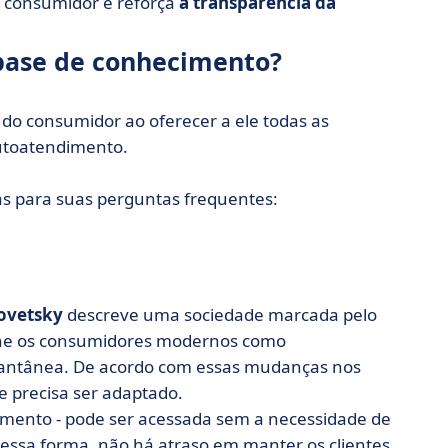
 consumidor e reforça
a transparência da
 base de conhecimento?
o consumidor ao oferecer a ele todas as
utoatendimento.
s para suas perguntas frequentes:
povetsky
descreve uma sociedade marcada pelo
ine os consumidores modernos como
stantânea. De acordo com essas mudanças nos
e precisa ser adaptado.
cimento - pode ser acessada sem a necessidade de
essa forma, não há atraso em manter os clientes