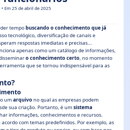
s
• Em 25 de abril de 2025
erder tempo
buscando o conhecimento
que já
 tecnológico, diversificação de canais e
speram respostas imediatas e precisas...
ecimento?
funciona apenas como um catálogo de informações,
disseminar
o conhecimento certo
, no momento
base de conhecimento?
 ferramenta que se tornou indispensável para as
hecimento
nto?
onhecimento de alto desempenho
cimento
imento
omo um
arquivo
no qual as empresas podem
sde sua criação. Portanto, é um
sistema
har informações, conhecimentos e recursos.
e acordo com temas predefinidos. Por exemplo, as
m o tipo de produto ou serviço, ou com base nos