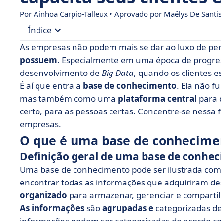
Por Ainhoa Carpio-Talleux • Aprovado por
Maëlys De Santi
Índice
As empresas não podem mais se dar ao luxo de p
• O que é uma base de conhecimento?
possuem.
Especialmente em uma época de progresso
desenvolvimento de
Big Data
, quando os clientes e
• Quais são os benefícios de uma base de conh
É aí que entra a
base de conhecimento
. Ela não 
• Crie sua base de conhecimento em 3 etapas
mas também como uma
plataforma central
para 
• Como você pode explorar o potencial de uma 
certo, para as pessoas certas. Concentre-se nessa
empresas.
• 7 exemplos de software para sua base de con
O que é uma base de conhecime
• Os elementos essenciais para uma base de c
Definição geral de uma base de conhe
• Perguntas frequentes sobre a base de conhec
Uma base de conhecimento pode ser ilustrada c
encontrar todas as informações que adquiriram de
organizado
para armazenar, gerenciar e compartil
As informações
são
agrupadas e
categorizadas d
informações podem ser categorizadas de acordo co