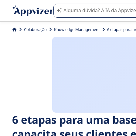
A IA do Appvizer o orienta no uso o
Colaboração
Knowledge Management
6 etapas para u
6 etapas para uma bas
capacita seus clientes 