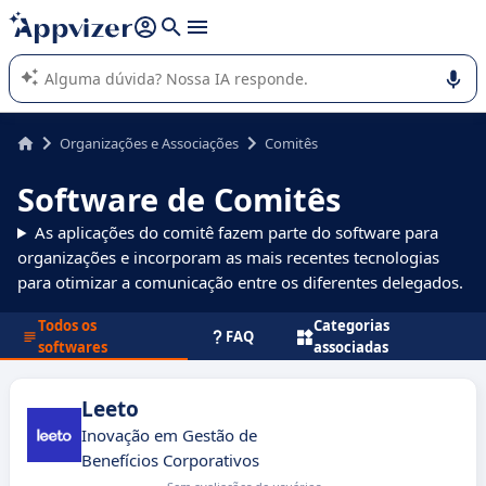
de nossa IA (várias linhas com
shift + enter
).
A IA do Appvizer o orienta no uso ou na seleção de software
SaaS para sua empresa.
Organizações e Associações
Comitês
Software de Comitês
As aplicações do comitê fazem parte do software para
organizações e incorporam as mais recentes tecnologias
para otimizar a comunicação entre os diferentes delegados.
Todos os
Categorias
FAQ
softwares
associadas
Leeto
Inovação em Gestão de
Benefícios Corporativos