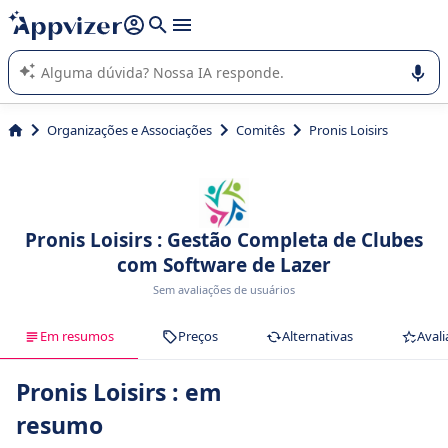
de nossa IA (várias linhas com
shift + enter
).
A IA do Appvizer o orienta no uso ou na seleção de software
SaaS para sua empresa.
Organizações e Associações
Comitês
Pronis Loisirs
Pronis Loisirs : Gestão Completa de Clubes
com Software de Lazer
Sem avaliações de usuários
Em resumos
Preços
Alternativas
Avali
Pronis Loisirs : em
resumo