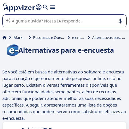
de nossa IA (várias linhas com
shift + enter
).
A IA do Appvizer o orienta no uso ou na seleção de software
SaaS para sua empresa.
Marketing
Pesquisas e Questionários
e-encuesta
Alternativas para e-encuesta
Alternativas para e-encuesta
Se você está em busca de alternativas ao software e-encuesta
para a criação e gerenciamento de pesquisas online, está no
lugar certo. Existem diversas ferramentas disponíveis que
oferecem funcionalidades semelhantes, além de recursos
adicionais que podem atender melhor às suas necessidades
específicas. A seguir, apresentaremos uma lista de opções
recomendadas que podem servir como substitutos eficazes ao
e-encuesta.