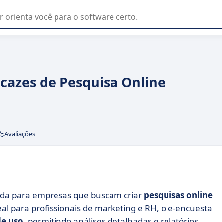
u na seleção de software SaaS para sua empresa.
icazes de Pesquisa Online
Avaliações
ada para empresas que buscam criar
pesquisas online
eal para profissionais de marketing e RH, o e-encuesta
de uso
, permitindo análises detalhadas e relatórios