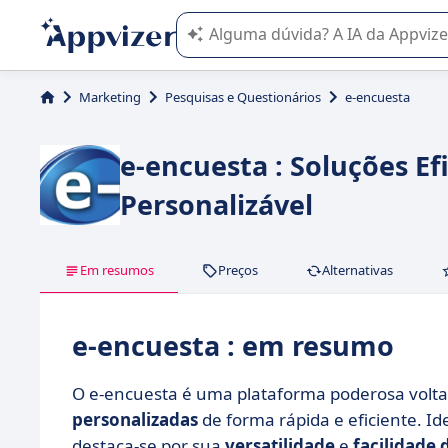
A IA do Appvizer o orienta no uso o
Marketing
Pesquisas e Questionários
e-encuesta
e-encuesta : Soluções Ef
Personalizável
Em resumos
Preços
Alternativas
e-encuesta : em resumo
O e-encuesta é uma plataforma poderosa volt
personalizadas
de forma rápida e eficiente. Id
destaca-se por sua
versatilidade
e
facilidade 