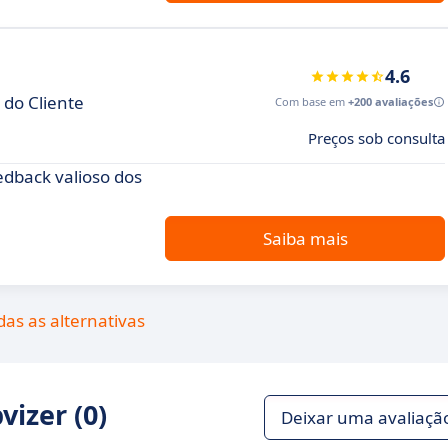
4.6
do Cliente
Com base em
+200 avaliações
Preços sob consulta
edback valioso dos
Saiba mais
das as alternativas
izer (0)
Deixar uma avaliaçã