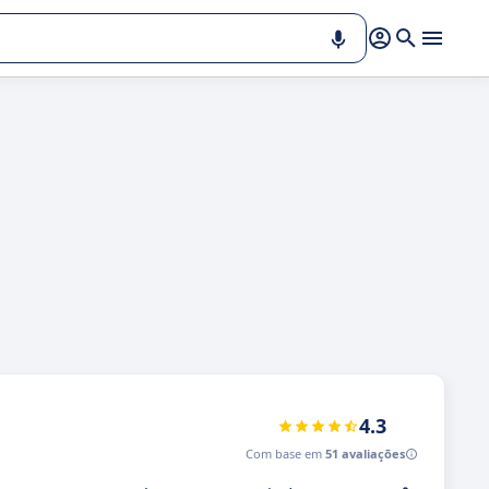
4.3
Com base em
51 avaliações