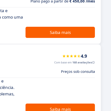
Plano pago a partir de
€ 450,00 /mês
ta e
aca como uma
Saiba mais
4.9
Com base em
168 avaliações
Preços sob consulta
 e
ciência.
oblemas,
Saiba mais