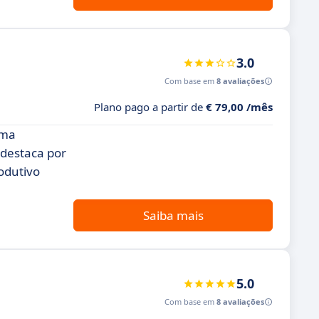
3.0
Com base em
8 avaliações
Plano pago a partir de
€ 79,00 /mês
uma
 destaca por
odutivo
Saiba mais
5.0
Com base em
8 avaliações