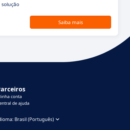
 solução
Saiba mais
Parceiros
inha conta
entral de ajuda
dioma:
Brasil (Português)