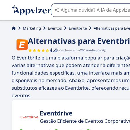
A IA do Appvizer o orienta no uso o
Marketing
Eventos
Eventbrite
Alternativas para Eve
Alternativas para Eventbr
4.4
Com base em
+200 avaliações
O Eventbrite é uma plataforma popular para criaç
várias alternativas que podem atender a diferente
funcionalidades específicas, uma interface mais am
disponíveis no mercado. Abaixo, apresentamos um
substitutos eficazes ao Eventbrite, oferecendo recu
eventos.
Eventdrive
Gestão Eficiente de Eventos Corporativ