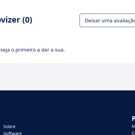
izer (0)
Deixar uma avaliaçã
seja o primeiro a dar a sua.
M
Sobre
C
Software