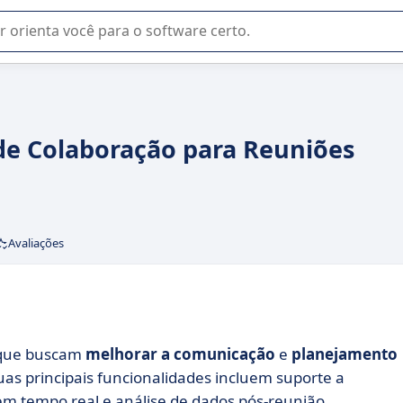
u na seleção de software SaaS para sua empresa.
de Colaboração para Reuniões
Avaliações
 que buscam
melhorar a comunicação
e
planejamento
suas principais funcionalidades incluem suporte a
em tempo real e análise de dados pós-reunião.