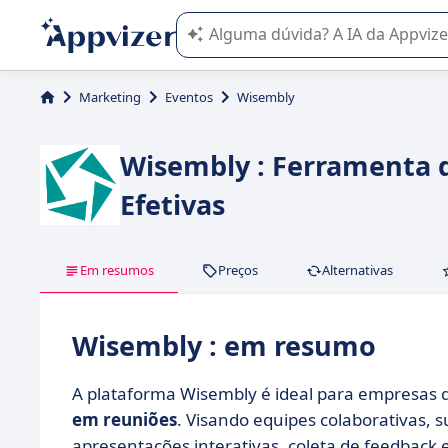
A IA do Appvizer o orienta no uso o
Marketing
Eventos
Wisembly
Wisembly : Ferramenta 
Efetivas
Em resumos
Preços
Alternativas
Wisembly : em resumo
A plataforma Wisembly é ideal para empresas
em reuniões
. Visando equipes colaborativas, 
apresentações interativas, coleta de feedback 