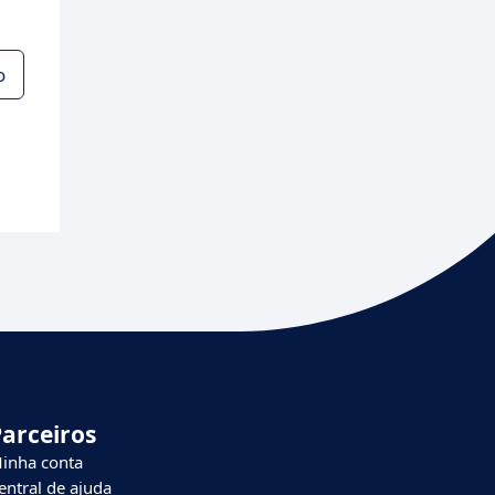
o
Parceiros
inha conta
entral de ajuda