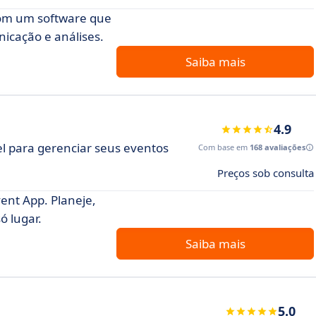
com um software que
nicação e análises.
Saiba mais
4.9
el para gerenciar seus eventos
Com base em
168 avaliações
Preços sob consulta
ent App. Planeje,
ó lugar.
Saiba mais
5.0