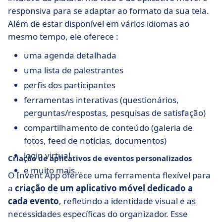
responsiva para se adaptar ao formato da sua tela.
Além de estar disponível em vários idiomas ao
mesmo tempo, ele oferece :
uma agenda detalhada
uma lista de palestrantes
perfis dos participantes
ferramentas interativas (questionários,
perguntas/respostas, pesquisas de satisfação)
compartilhamento de conteúdo (galeria de
fotos, feed de notícias, documentos)
login virtual
Criação de aplicativos de eventos personalizados
e muito mais...
O Invent App oferece uma ferramenta flexível para
a
criação de um aplicativo móvel dedicado a
cada evento
, refletindo a identidade visual e as
necessidades específicas do organizador. Esse