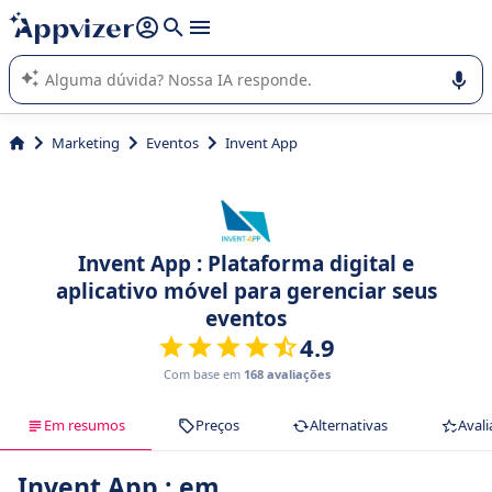
de nossa IA (várias linhas com
shift + enter
).
A IA do Appvizer o orienta no uso ou na seleção de software
SaaS para sua empresa.
Marketing
Eventos
Invent App
Invent App : Plataforma digital e
aplicativo móvel para gerenciar seus
eventos
4.9
Com base em
168 avaliações
Em resumos
Preços
Alternativas
Avali
Invent App : em