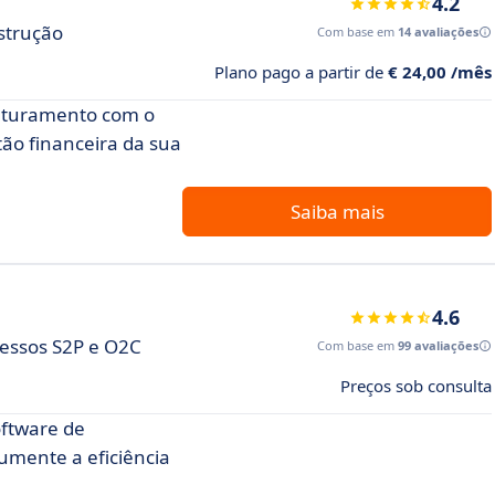
4.2
strução
Com base em
14 avaliações
Plano pago a partir de
€ 24,00 /mês
faturamento com o
stão financeira da sua
Saiba mais
4.6
cessos S2P e O2C
Com base em
99 avaliações
Preços sob consulta
oftware de
umente a eficiência