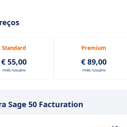
preços
Standard
Premium
€ 55,00
€ 89,00
/mês /usuário
/mês /usuário
ra Sage 50 Facturation