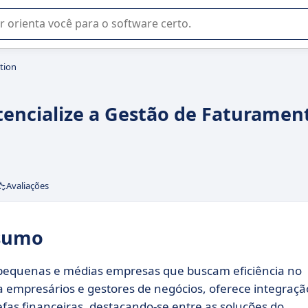
u na seleção de software SaaS para sua empresa.
tion
otencialize a Gestão de Faturamen
Avaliações
esumo
 pequenas e médias empresas que buscam eficiência no
 empresários e gestores de negócios, oferece integraçã
efas financeiras, destacando-se entre as soluções do