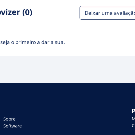
izer (0)
Deixar uma avaliaçã
seja o primeiro a dar a sua.
M
Sobre
C
Software