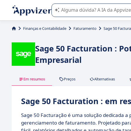
A IA do Appvizer o orienta no uso o
Finanças e Contabilidade
Faturamento
Sage 50 Factura
Sage 50 Facturation : P
Empresarial
Em resumos
Preços
Alternativas
Sage 50 Facturation : em r
Sage 50 Facturação é uma solução dedicada a
gerenciamento de faturamento. Projetado para
fácil, relatórios detalhados e automação de tar