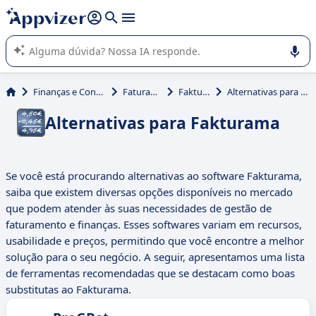
de nossa IA (várias linhas com
shift + enter
).
A IA do Appvizer o orienta no uso ou na seleção de software
SaaS para sua empresa.
Finanças e Contabilidade
Faturamento
Fakturama
Alternativas para Fakturama
Alternativas para Fakturama
Se você está procurando alternativas ao software Fakturama,
saiba que existem diversas opções disponíveis no mercado
que podem atender às suas necessidades de gestão de
faturamento e finanças. Esses softwares variam em recursos,
usabilidade e preços, permitindo que você encontre a melhor
solução para o seu negócio. A seguir, apresentamos uma lista
de ferramentas recomendadas que se destacam como boas
substitutas ao Fakturama.