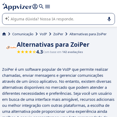
de nossa IA (várias linhas com
shift + enter
).
A IA do Appvizer o orienta no uso ou na seleção de software
SaaS para sua empresa.
Comunicação
VoIP
ZoiPer
Alternativas para ZoiPer
Alternativas para ZoiPer
4.3
Com base em
142 avaliações
ZoiPer é um software popular de VoIP que permite realizar
chamadas, enviar mensagens e gerenciar comunicações
através de um único aplicativo. No entanto, existem diversas
alternativas disponíveis no mercado que podem atender a
diferentes necessidades e preferências. Seja você um usuário
em busca de uma interface mais amigável, recursos adicionais
ou melhor integração com outras plataformas, a escolha de
uma alternativa pode proporcionar uma experiência ainda