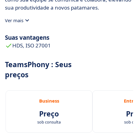
sua produtividade a novos patamares.
Ver mais
Suas vantagens
HDS, ISO 27001
TeamsPhony : Seus
preços
Business
Entre
Preço
Pre
sob consulta
sob con