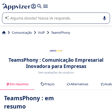
de nossa IA (várias linhas com
shift + enter
).
A IA do Appvizer o orienta no uso ou na seleção de software
SaaS para sua empresa.
Comunicação
VoIP
TeamsPhony
TeamsPhony : Comunicação Empresarial
Inovadora para Empresas
Sem avaliações de usuários
Em resumos
Preços
Alternativas
Avali
TeamsPhony : em
resumo