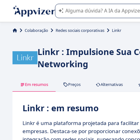
A IA do Appvizer o orienta no uso o
Colaboração
Redes sociais corporativas
Linkr
Linkr : Impulsione Sua
Networking
Em resumos
Preços
Alternativas
Linkr : em resumo
Linkr é uma plataforma projetada para facilitar
empresas. Destaca-se por proporcionar conex
integração com redes sociais, superando conco