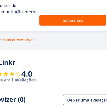
cursos de
comunicação interna.
Saiba mais
das as alternativas
Linkr
4.0
se em
1 avaliações
izer (0)
Deixar uma avaliaçã