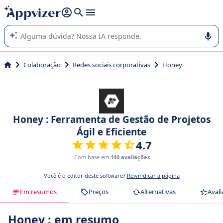
de nossa IA (várias linhas com
shift + enter
).
A IA do Appvizer o orienta no uso ou na seleção de software
SaaS para sua empresa.
Colaboração
Redes sociais corporativas
Honey
Honey : Ferramenta de Gestão de Projetos
Ágil e Eficiente
4.7
Com base em
140 avaliações
Você é o editor deste software?
Reivindicar a página
Em resumos
Preços
Alternativas
Avali
Honey : em resumo