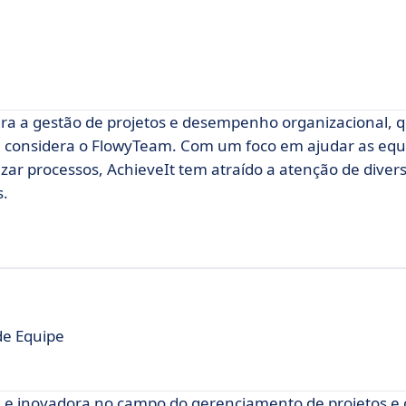
ra a gestão de projetos e desempenho organizacional, 
m considera o FlowyTeam. Com um foco em ajudar as equ
izar processos, AchieveIt tem atraído a atenção de dive
s.
e Equipe
 e inovadora no campo do gerenciamento de projetos e 