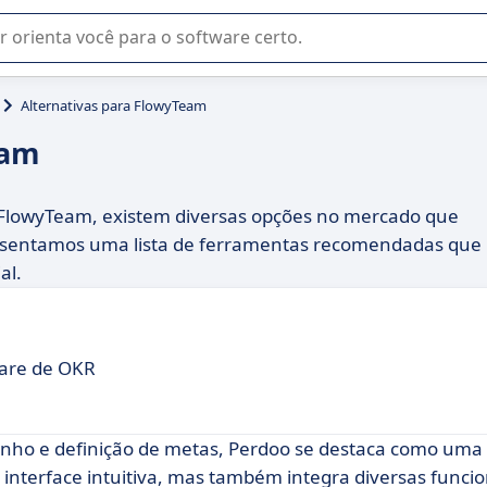
u na seleção de software SaaS para sua empresa.
Alternativas para FlowyTeam
eam
e FlowyTeam, existem diversas opções no mercado que
resentamos uma lista de ferramentas recomendadas que
al.
ware de OKR
ho e definição de metas, Perdoo se destaca como uma 
nterface intuitiva, mas também integra diversas funci