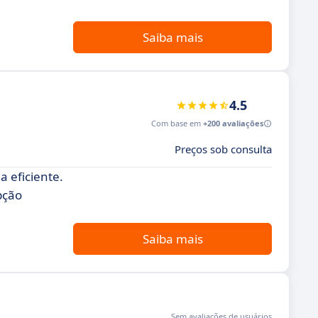
Saiba mais
4.5
Com base em
+200 avaliações
Preços sob consulta
 eficiente.
pção
Saiba mais
Sem avaliações de usuários