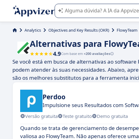
A IA do Appvizer o orienta no uso o
Analytics
Objectives and Key Results (OKR)
FlowyTeam
Alternativas para FlowyT
4.9
Com base em
+200 avaliações
Se você está em busca de alternativas ao softwar
podem atender às suas necessidades. Abaixo, ap
são os melhores substitutos para a ferramenta inici
Perdoo
Impulsione seus Resultados com Soft
Versão gratuita
Teste gratuito
Demo gratuita
Quando se trata de gerenciamento de desempen
valiosa ao FlowyTeam. Não apenas oferece uma i