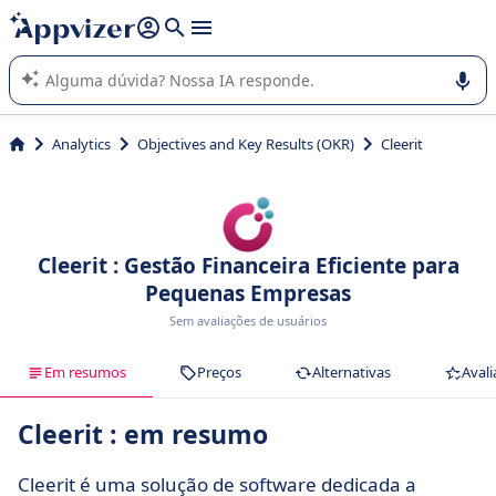
de nossa IA (várias linhas com
shift + enter
).
A IA do Appvizer o orienta no uso ou na seleção de software
SaaS para sua empresa.
Analytics
Objectives and Key Results (OKR)
Cleerit
Cleerit : Gestão Financeira Eficiente para
Pequenas Empresas
Sem avaliações de usuários
Em resumos
Preços
Alternativas
Avali
Cleerit : em resumo
Cleerit é uma solução de software dedicada a