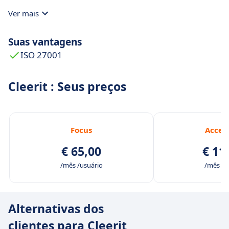
Ver mais
Suas vantagens
ISO 27001
Cleerit : Seus preços
Focus
Accel
€ 65,00
€ 11
/mês /usuário
/mês /u
Alternativas dos
clientes para Cleerit