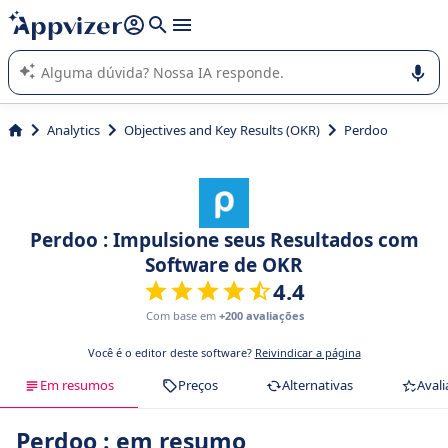
de nossa IA (várias linhas com
shift + enter
).
A IA do Appvizer o orienta no uso ou na seleção de software
SaaS para sua empresa.
Analytics
Objectives and Key Results (OKR)
Perdoo
Perdoo : Impulsione seus Resultados com
Software de OKR
4.4
Com base em
+200 avaliações
Você é o editor deste software?
Reivindicar a página
Em resumos
Preços
Alternativas
Avali
Perdoo : em resumo