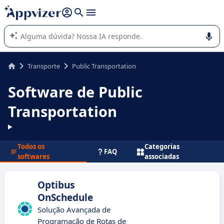
de nossa IA (várias linhas com
shift + enter
).
A IA do Appvizer o orienta no uso ou na seleção de software
SaaS para sua empresa.
Transporte
Public Transportation
Software de Public
Transportation
Todos os
Categorias
FAQ
softwares
associadas
Optibus
OnSchedule
Solução Avançada de
Programação de Rotas de